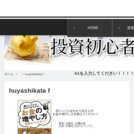
HOME
資
h1を入力してください！！！！
ホーム
huyashikata f
huyashikata f